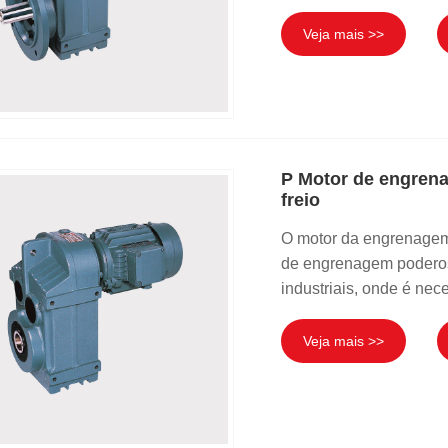
Veja mais >>
P Motor de engrena
freio
O motor da engrenagem 
de engrenagem podero
industriais, onde é nec
Veja mais >>