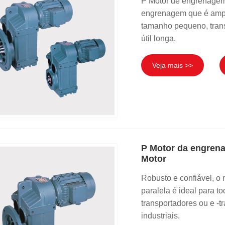
P Motor de engrenagem 
engrenagem que é ampl
tamanho pequeno, transm
útil longa.
Veja mais >>
P Motor da engrena
Motor
Robusto e confiável, o
paralela é ideal para 
transportadores ou e -
industriais.