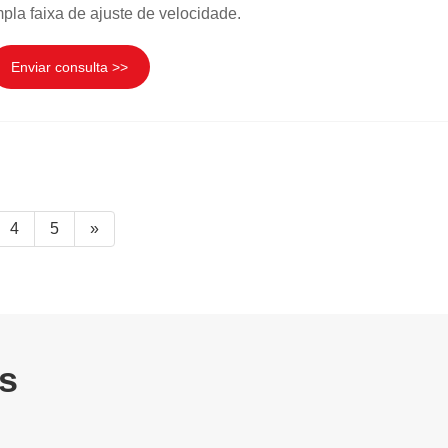
mpla faixa de ajuste de velocidade.
Enviar consulta >>
4
5
»
s