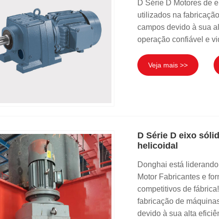
D Série D Motores de 
utilizados na fabricação
campos devido à sua al
operação confiável e vid
Veja mais >>
D Série D eixo sól
helicoidal
Donghai está liderando 
Motor Fabricantes e f
competitivos de fábric
fabricação de máquinas,
devido à sua alta efici