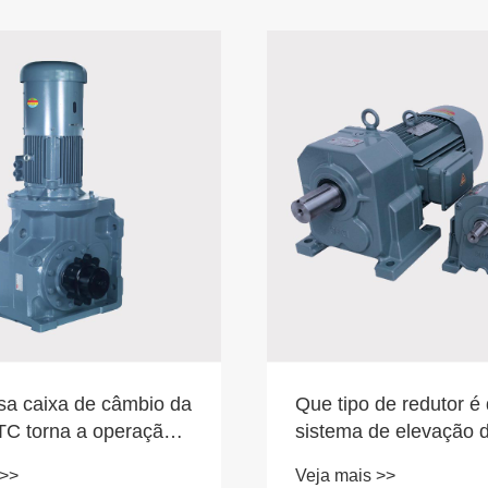
a caixa de câmbio da
Que tipo de redutor é
TC torna a operação
sistema de elevação d
em estéreo mais
de alta demanda?
 >>
Veja mais >>