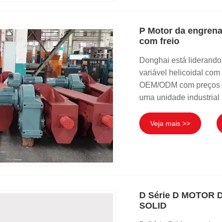
P Motor da engrenag
com freio
Donghai está liderando
variável helicoidal com
OEM/ODM com preços co
uma unidade industrial 
Veja mais >>
D Série D MOTOR
SOLID