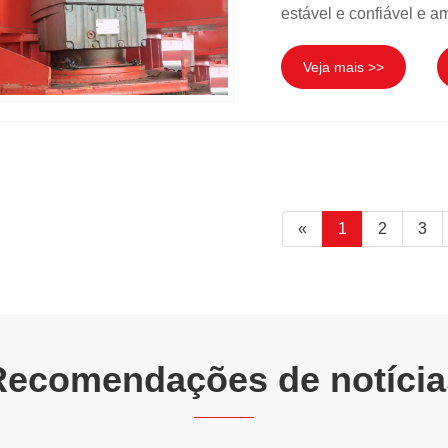
estável e confiável e a
Veja mais >>
«
1
2
3
Recomendações de notícia