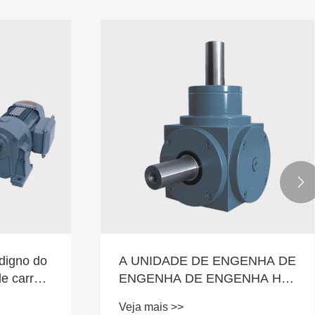

 digno do
A UNIDADE DE ENGENHA DE
e carros
ENGENHA DE ENGENHA HD
está faltando o componente de
Veja mais >>
energia principal em seu