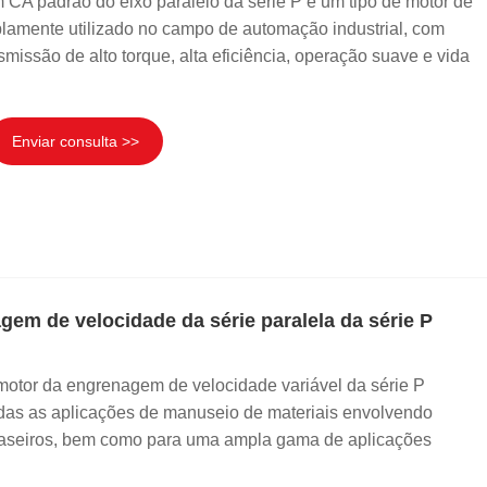
CA padrão do eixo paralelo da série P é um tipo de motor de
amente utilizado no campo de automação industrial, com
issão de alto torque, alta eficiência, operação suave e vida
Enviar consulta >>
gem de velocidade da série paralela da série P
 motor da engrenagem de velocidade variável da série P
todas as aplicações de manuseio de materiais envolvendo
traseiros, bem como para uma ampla gama de aplicações