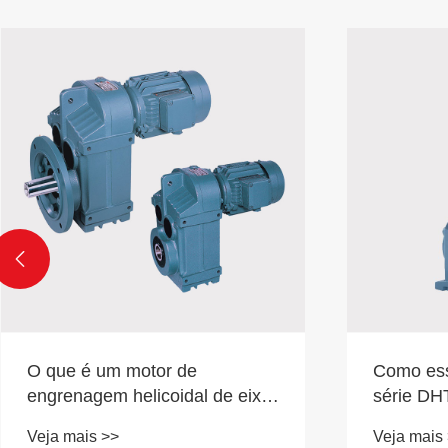

O que é um motor de
Como ess
engrenagem helicoidal de eixo
série DH
paralelo série P e como ele
da garag
Veja mais >>
Veja mais
transmite energia?
estável?